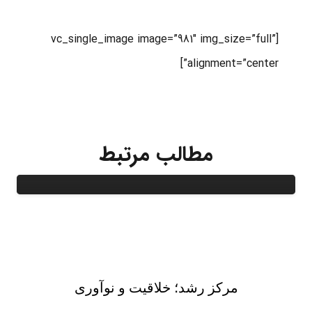
[vc_single_image image=”981″ img_size=”full”
alignment=”center”]
مطالب مرتبط
سکوهای بدون سرنشین و متحرک‌ زیرسطحی
مرکز رشد؛ خلاقیت و نوآوری